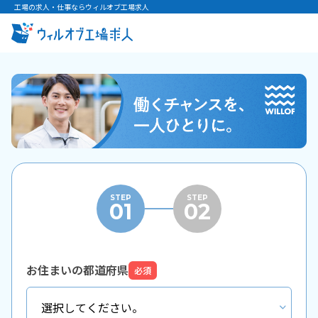
工場の求人・仕事ならウィルオブ工場求人
STEP
STEP
01
02
お住まいの都道府県
必須