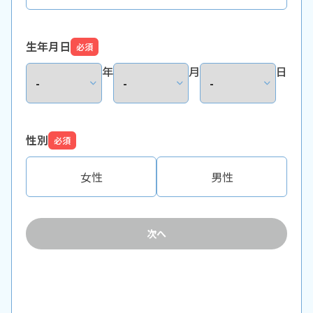
生年月日
必須
年
月
日
性別
必須
女性
男性
次へ