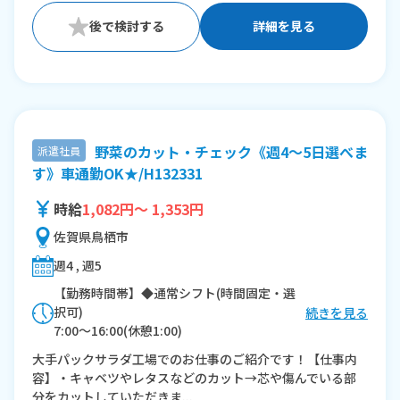
詳細を見る
野菜のカット・チェック《週4～5日選べま
派遣社員
す》車通勤OK★/H132331
時給
1,082円～ 1,353円
佐賀県鳥栖市
週4 , 週5
【勤務時間帯】◆通常シフト(時間固定・選
択可)
続きを見る
7:00〜16:00(休憩1:00)
13:00〜22:00(休憩1:00)
大手パックサラダ工場でのお仕事のご紹介です！【仕事内
21:00〜翌6:00(休憩1:00)
容】・キャベツやレタスなどのカット→芯や傷んでいる部
分をカットしていただきま...