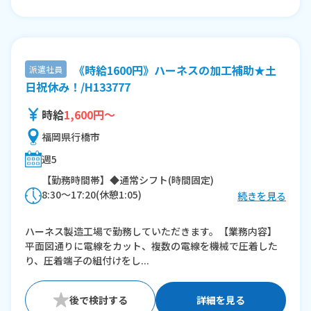
《時給1600円》ハーネスの加工補助★土
派遣社員
日祝休み！/H133777
時給
1,600円～
福岡県行橋市
週5
【勤務時間帯】◆通常シフト(時間固定)
8:30〜17:20(休憩1:05)
続きを見る
※残業：0時間程度/月
ハーネス製造工場で勤務していただきます。【業務内容】
平面図通りに電線をカット、複数の電線を機械で圧着した
り、圧着端子の組付けをし...
詳細を見る