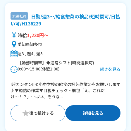
日勤/週3～/給食惣菜の検品/短時間可/日払
派遣社員
い可/H136229
時給
1,230円～
愛知県知多市
週3 , 週4 , 週5
【勤務時間帯】◆通常シフト(時間選択可)
9:00〜15:00(休憩1:00)
続きを見る
※残業：0時間程度/月
!超カンタン!!≪小中学校の給食の梱包作業≫をお願いします
※時短：最低勤務時間：5
♪▼箱詰め作業▼目視チェック・梱包「え、これだ
短時間勤務は、
け…！？」…はい、そうな...
基本的には9:00-15:00
それ以外の場合は、ご相談ください。
詳細を見る