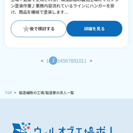
ン塗装作業♪業務内容流れているラインにハンガーを掛
け、商品を機械で塗装します...
詳細を見る
2
<
1
3
4
5
6
7
8
9
10
11
>
TOP
製造補助の工場/製造業の求人一覧