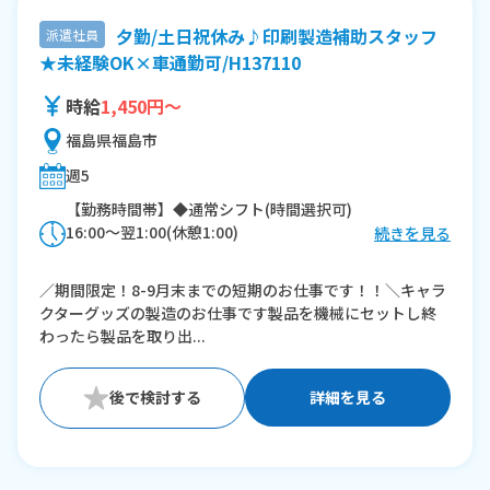
夕勤/土日祝休み♪印刷製造補助スタッフ
派遣社員
★未経験OK×車通勤可/H137110
時給
1,450円～
福島県福島市
週5
【勤務時間帯】◆通常シフト(時間選択可)
16:00〜翌1:00(休憩1:00)
続きを見る
※残業：0〜5時間程度/月
／期間限定！8-9月末までの短期のお仕事です！！＼キャラ
クターグッズの製造のお仕事です製品を機械にセットし終
わったら製品を取り出...
詳細を見る