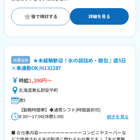
※残業：10〜20時間程度/月
詳細を見る
★未経験歓迎！氷の袋詰め・梱包♪週5日
派遣社員
×車通勤OK/H132287
時給
1,200円～
北海道勇払郡安平町
週5
【勤務時間帯】◆通常シフト(時間選択可)
8:30〜17:00(休憩1:00)
続きを見る
※残業：10〜20時間程度/月
■ お仕事内容ーーーーーーーーーーコンビニやスーパーな
どで使用される氷の製造に関わるお仕事です♪【主な業務