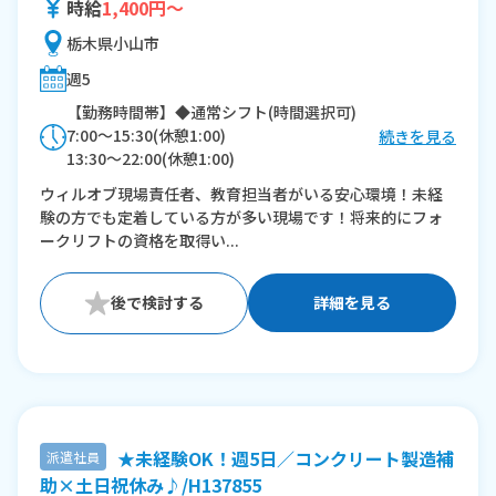
時給
1,400円～
栃木県小山市
週5
【勤務時間帯】◆通常シフト(時間選択可)
7:00〜15:30(休憩1:00)
続きを見る
13:30〜22:00(休憩1:00)
22:00〜翌7:00(休憩1:00)
ウィルオブ現場責任者、教育担当者がいる安心環境！未経
験の方でも定着している方が多い現場です！将来的にフォ
※残業：5〜10時間程度/月
ークリフトの資格を取得い...
詳細を見る
★未経験OK！週5日／コンクリート製造補
派遣社員
助×土日祝休み♪/H137855