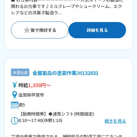
※残業：10〜20時間程度/月
関わるお仕事です♪ミルクレープやシュークリーム、エク
レアなどの洋菓子製造ラ...
詳細を見る
金属製品の塗装作業/H132031
派遣社員
時給
1,350円～
滋賀県甲賀市
週5
【勤務時間帯】◆通常シフト(時間固定)
8:30〜17:40(休憩1:10)
続きを見る
※残業：20〜40時間程度/月
工場や倉庫で使用される、補強部品の製造工場にてカンタ