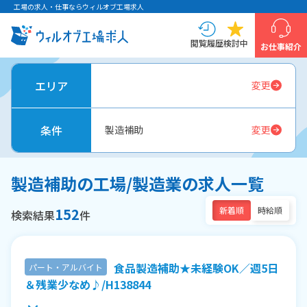
工場の求人・仕事ならウィルオブ工場求人
閲覧履歴
検討中
お仕事紹介
エリア
変更
条件
製造補助
変更
製造補助の工場/製造業の求人一覧
152
新着順
時給順
検索結果
件
食品製造補助★未経験OK／週5日
パート・アルバイト
＆残業少なめ♪/H138844