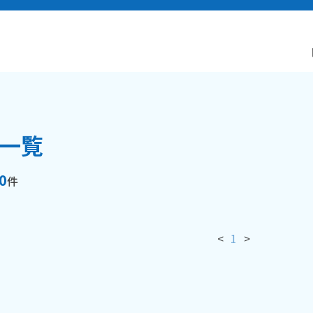
一覧
0
件
<
1
>