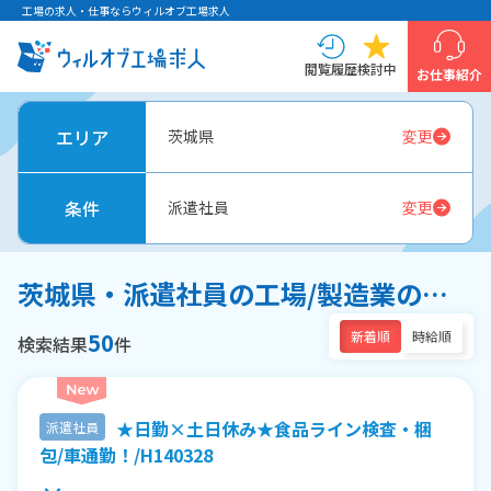
工場の求人・仕事ならウィルオブ工場求人
閲覧履歴
検討中
お仕事紹介
エリア
茨城県
変更
条件
派遣社員
変更
茨城県・派遣社員の工場/製造業の求人一覧
50
新着順
時給順
検索結果
件
★日勤×土日休み★食品ライン検査・梱
派遣社員
包/車通勤！/H140328