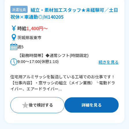
組立・素材加工スタッフ★未経験可／土日
派遣社員
祝休×車通勤◎/H140205
時給
1,400円～
茨城県坂東市
週5
【勤務時間帯】◆通常シフト(時間固定)
9:00〜17:00(休憩1:10)
続きを見る
※残業：40〜45時間程度/月
住宅用アルミサッシを製造している工場でのお仕事です！
【仕事内容】・窓サッシの組立（メイン業務）└電動ドラ
イバー、エアードライバー...
詳細を見る