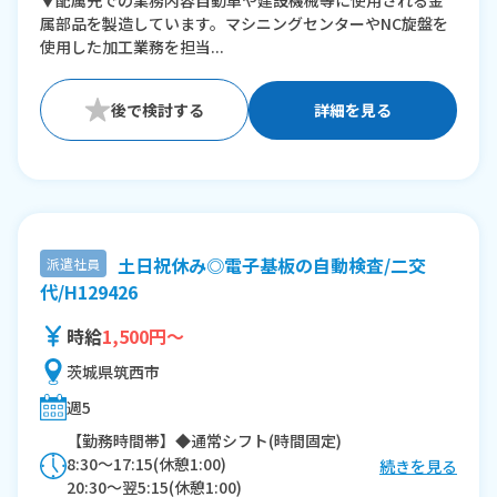
▼配属先での業務内容自動車や建設機械等に使用される金
※残業：0〜10時間程度/月
属部品を製造しています。マシニングセンターやNC旋盤を
使用した加工業務を担当...
詳細を見る
土日祝休み◎電子基板の自動検査/二交
派遣社員
代/H129426
時給
1,500円～
茨城県筑西市
週5
【勤務時間帯】◆通常シフト(時間固定)
8:30〜17:15(休憩1:00)
続きを見る
20:30〜翌5:15(休憩1:00)