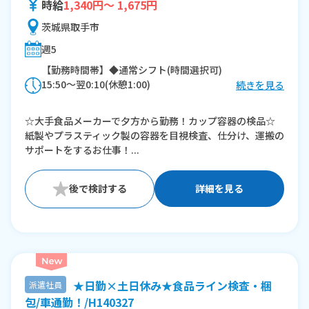
時給
1,340円～ 1,675円
茨城県取手市
週5
【勤務時間帯】◆通常シフト(時間選択可)
15:50〜翌0:10(休憩1:00)
続きを見る
※残業：0時間程度/月
☆大手食品メーカーで夕方から勤務！カップ容器の検品☆
紙製やプラスティック製の容器を目視検査、仕分け、運搬の
サポートをするお仕事！...
詳細を見る
★日勤×土日休み★食品ライン検査・梱
派遣社員
包/車通勤！/H140327