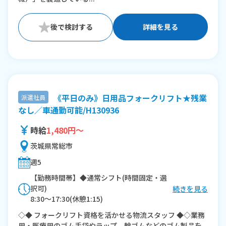
詳細を見る
《平日のみ》日用品フォークリフト★残業
派遣社員
なし／車通勤可能/H130936
時給
1,480円～
茨城県常総市
週5
【勤務時間帯】◆通常シフト(時間固定・選
択可)
続きを見る
8:30〜17:30(休憩1:15)
◇◆ フォークリフト資格を活かせる物流スタッフ ◆◇業務
※残業：0時間程度/月
用・医療用のゴム手袋やラップ、輪ゴムなどのゴム製品を