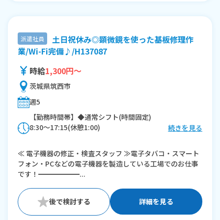
土日祝休み◎顕微鏡を使った基板修理作
派遣社員
業/Wi-Fi完備♪/H137087
時給
1,300円～
茨城県筑西市
週5
【勤務時間帯】◆通常シフト(時間固定)
8:30〜17:15(休憩1:00)
続きを見る
※残業：10〜20時間程度/月
≪ 電子機器の修正・検査スタッフ ≫電子タバコ・スマート
フォン・PCなどの電子機器を製造している工場でのお仕事
です！━━━━━━...
詳細を見る