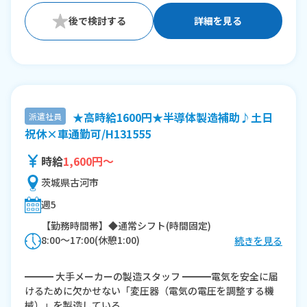
詳細を見る
★高時給1600円★半導体製造補助♪土日
派遣社員
祝休×車通勤可/H131555
時給
1,600円～
茨城県古河市
週5
【勤務時間帯】◆通常シフト(時間固定)
8:00〜17:00(休憩1:00)
続きを見る
※残業：10〜20時間程度/月
━━━ 大手メーカーの製造スタッフ ━━━電気を安全に届
けるために欠かせない「変圧器（電気の電圧を調整する機
械）」を製造している...