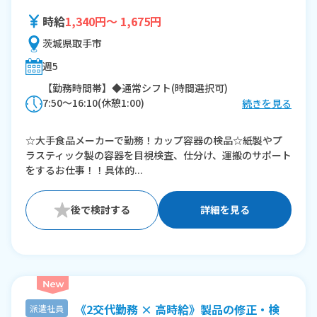
時給
1,340円～ 1,675円
茨城県取手市
週5
【勤務時間帯】◆通常シフト(時間選択可)
7:50〜16:10(休憩1:00)
続きを見る
※残業：0時間程度/月
☆大手食品メーカーで勤務！カップ容器の検品☆紙製やプ
ラスティック製の容器を目視検査、仕分け、運搬のサポート
をするお仕事！！具体的...
詳細を見る
《2交代勤務 × 高時給》製品の修正・検
派遣社員