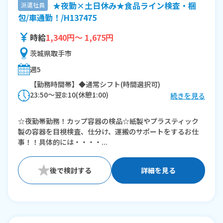
★夜勤×土日休み★食品ライン検査・梱
派遣社員
包/車通勤！/H137475
時給
1,340円～ 1,675円
茨城県取手市
週5
【勤務時間帯】◆通常シフト(時間選択可)
23:50〜翌8:10(休憩1:00)
続きを見る
※残業：0時間程度/月
☆夜勤帯勤務！カップ容器の検品☆紙製やプラスティック
製の容器を目視検査、仕分け、運搬のサポートをするお仕
事！！具体的には・・・・...
詳細を見る