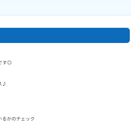
です◎
ス♪
いるかのチェック