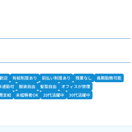
)歓迎
有給制度あり
前払い制度あり
残業なし
長期勤務可能
車通勤可
服装自由
髪型自由
オフィスが禁煙
費支給
未経験者OK
20代活躍中
30代活躍中