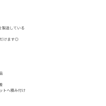
を製造している
ただけます◎
品
搬
ットへ積み付け