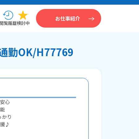
お仕事紹介
閲覧履歴
検討中
OK/H77769
安心
能
っかり
援♪