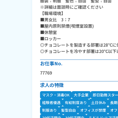
服装：制服 髪色：自由 髪型：自由
※詳細は面談時にご確認ください
【職場環境】
■男女比 3：7
■屋内原則禁煙(喫煙室設置)
■休憩室
■ロッカー
◎チョコレートを製造する部署は28℃に
◎チョコレートを冷やす部署は20℃以下
お仕事No.
77769
求人の特徴
マスク・消毒OK
大手企業
即日勤務スタ
経験者優遇
有給制度あり
土日休み
長期
制服あり
髪型自由
オフィスが禁煙
オフ
20代活躍中
30代活躍中
ミドル/シニア活