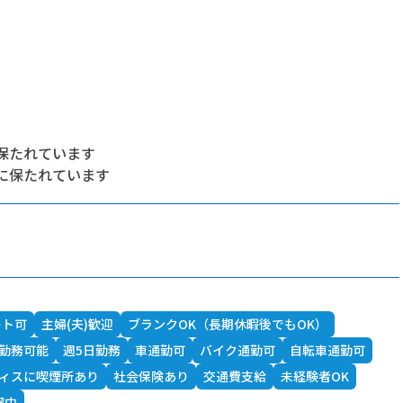
保たれています
に保たれています
ート可
主婦(夫)歓迎
ブランクOK（長期休暇後でもOK）
勤務可能
週5日勤務
車通勤可
バイク通勤可
自転車通勤可
ィスに喫煙所あり
社会保険あり
交通費支給
未経験者OK
躍中