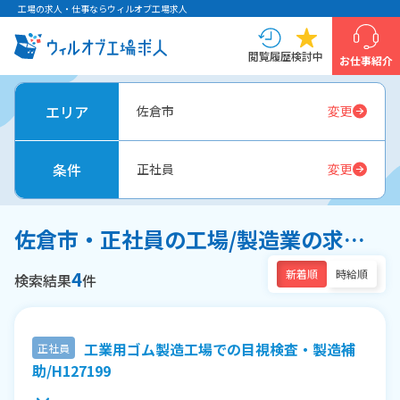
工場の求人・仕事ならウィルオブ工場求人
閲覧履歴
検討中
お仕事紹介
エリア
佐倉市
変更
条件
正社員
変更
佐倉市・正社員の工場/製造業の求人一覧
4
新着順
時給順
検索結果
件
工業用ゴム製造工場での目視検査・製造補
正社員
助/H127199