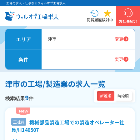
工場の求人・仕事ならウィルオブ工場求人
閲覧履歴
検討中
お仕事紹介
エリア
津市
変更
条件
変更
津市の工場/製造業の求人一覧
9
新着順
時給順
検索結果
件
機械部品製造工場での製造オペレーター社
正社員
員/H140507