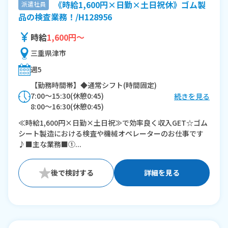
《時給1,600円×日勤×土日祝休》ゴム製
派遣社員
品の検査業務！/H128956
時給
1,600円～
三重県津市
週5
【勤務時間帯】◆通常シフト(時間固定)
7:00〜15:30(休憩0:45)
続きを見る
8:00〜16:30(休憩0:45)
≪時給1,600円×日勤×土日祝≫で効率良く収入GET☆ゴム
※残業：0〜20時間程度/月
シート製造における検査や機械オペレーターのお仕事です
♪■主な業務■①...
詳細を見る