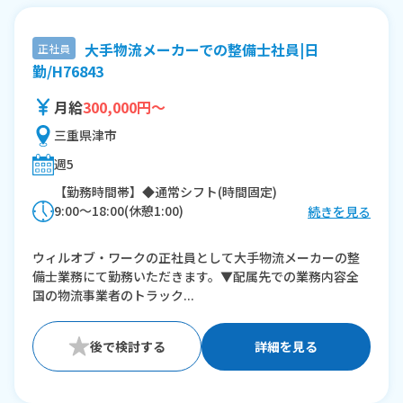
大手物流メーカーでの整備士社員|日
正社員
勤/H76843
月給
300,000円～
三重県津市
週5
【勤務時間帯】◆通常シフト(時間固定)
9:00〜18:00(休憩1:00)
続きを見る
※残業：0〜10時間程度/月
ウィルオブ・ワークの正社員として大手物流メーカーの整
備士業務にて勤務いただきます。▼配属先での業務内容全
国の物流事業者のトラック...
詳細を見る