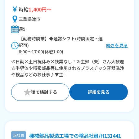
時給
1,400円～
三重県津市
週5
【勤務時間帯】◆通常シフト(時間固定・選
択可)
続きを見る
8:00〜17:00(休憩1:00)
9:00〜17:00(休憩1:00)
≪日勤×土日祝休み×残業なし！≫主婦（夫）さん大歓迎
☆半導体や精密部品等に使用されるプラスチック容器洗浄
※残業：0〜5時間程度/月
や検品などのお仕事♪▼主...
詳細を見る
機械部品製造工場での検品社員/H131441
正社員