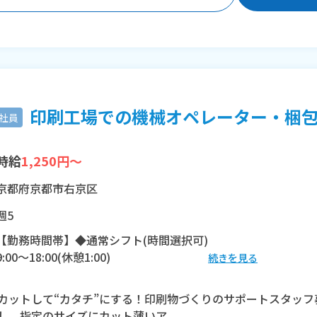
印刷工場での機械オペレーター・梱包/H
社員
時給
1,250円～
京都府京都市右京区
週5
【勤務時間帯】◆通常シフト(時間選択可)
9:00〜18:00(休憩1:00)
続きを見る
※残業：20〜40時間程度/月
カットして“カタチ”にする！印刷物づくりのサポートスタッ
し、指定のサイズにカット薄いア...