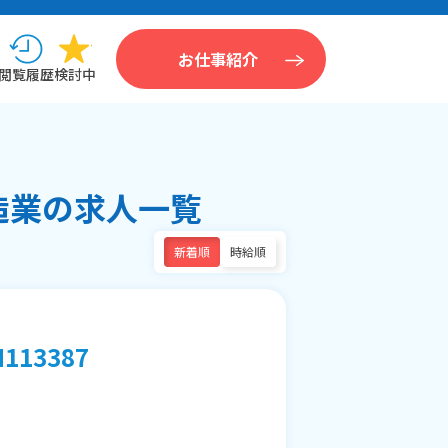
お仕事紹介
閲覧履歴
検討中
造業の求人一覧
新着順
時給順
13387