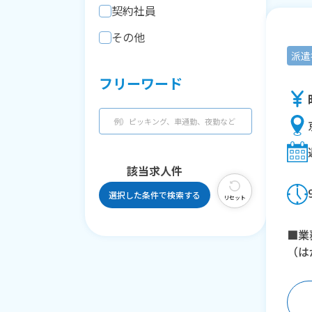
契約社員
その他
派遣
フリーワード
該当求人
件
選択した条件で検索する
リセット
■業
（は