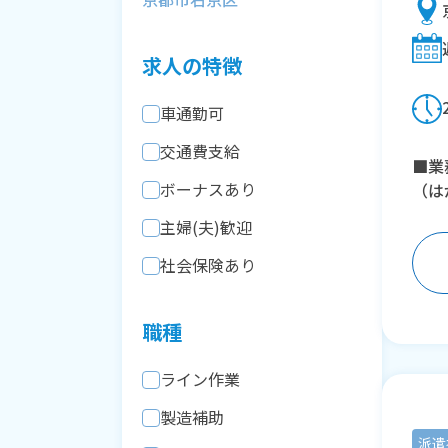
求人の特徴
車通勤可
交通費支給
■業
ボーナスあり
（は
主婦(夫)歓迎
社会保険あり
職種
ライン作業
製造補助
派遣