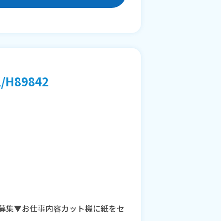
89842
フ募集▼お仕事内容カット機に紙をセ