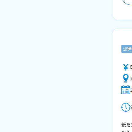
派遣
紙を
ット