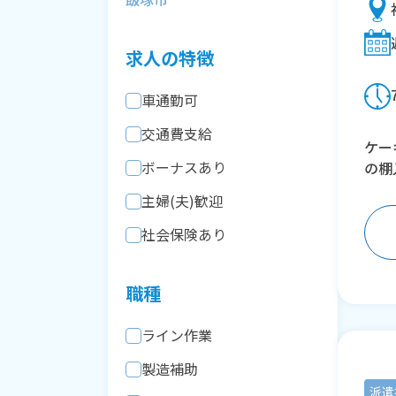
求人の特徴
車通勤可
交通費支給
ケー
ボーナスあり
の棚
主婦(夫)歓迎
社会保険あり
職種
ライン作業
製造補助
派遣