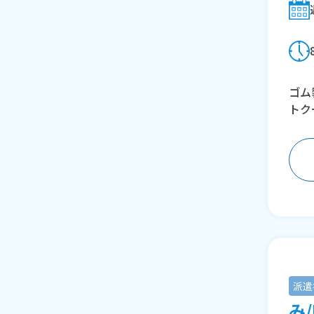
ゴム
トク
派遣
み/