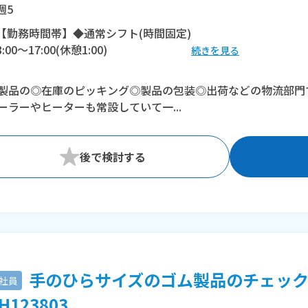
週5
【勤務時間帯】◆通常シフト(時間固定)
8:00〜17:00(休憩1:00)
続きを見る
※残業：0〜30時間程度/月
製品の◎在庫のピッキング◎製品の包装◎出荷などの物流部門
ーラーやヒーターも常設していて一...
手のひらサイズのゴム製品のチェッ
社員
H123803