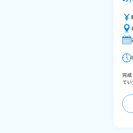
完成
てい