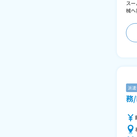
スー
械へ
派遣
務/