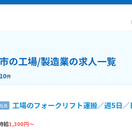
市の工場/製造業の求人一覧
10
件
工場のフォークリフト運搬／週5日／日勤
社員
時給
1,300円～