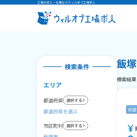
工場の求人・仕事ならウィルオブ工場求人
飯塚
検索条件
検索結果
エリア
都道府県
選択する
派遣
市区町村
選択する
飯塚市