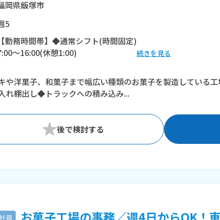
福岡県飯塚市
週5
【勤務時間帯】◆通常シフト(時間固定)
7:00〜16:00(休憩1:00)
続きを見る
※残業：0〜20時間程度/月
キや洋菓子、和菓子まで幅広い種類のお菓子を製造している工
入れ棚出し◆トラックへの積み込み...
お菓子工場の事務／週4日からOK！車通
社員