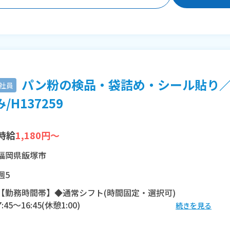
パン粉の検品・袋詰め・シール貼り／
社員
/H137259
時給
1,180円～
福岡県飯塚市
週5
【勤務時間帯】◆通常シフト(時間固定・選択可)
7:45〜16:45(休憩1:00)
続きを見る
※残業：20〜30時間程度/月