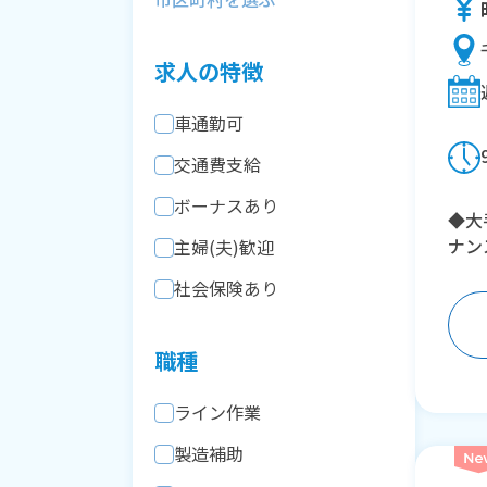
求人の特徴
車通勤可
交通費支給
ボーナスあり
◆大
ナン
主婦(夫)歓迎
社会保険あり
職種
ライン作業
製造補助