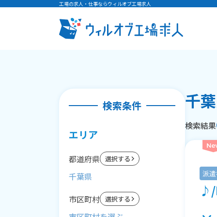
工場の求人・仕事ならウィルオブ工場求人
千葉
検索条件
検索結果
エリア
都道府県
選択する
派遣
千葉県
♪/
市区町村
選択する