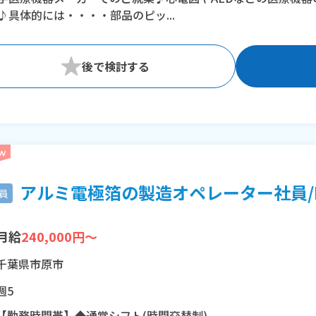
♪具体的には・・・・部品のピッ...
アルミ電極箔の製造オペレーター社員/H1
員
月給
240,000円～
千葉県市原市
週5
【勤務時間帯】◆通常シフト(時間交替制)