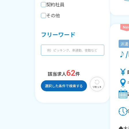
契約社員
その他
フリーワード
派遣
♪/
62
該当求人
件
選択した条件で検索する
リセット
◆大