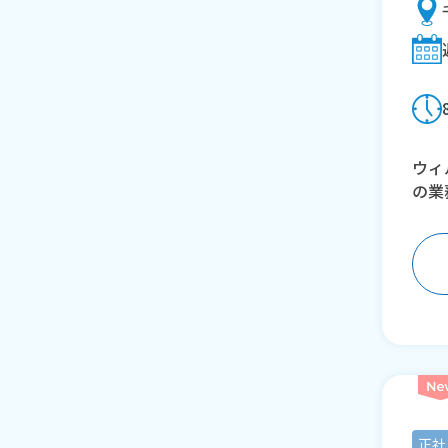
ウィ
の業
正社