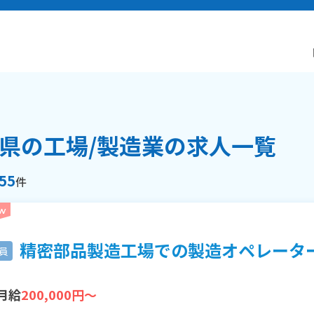
県の工場/製造業の求人一覧
55
件
精密部品製造工場での製造オペレーター社
員
月給
200,000円～