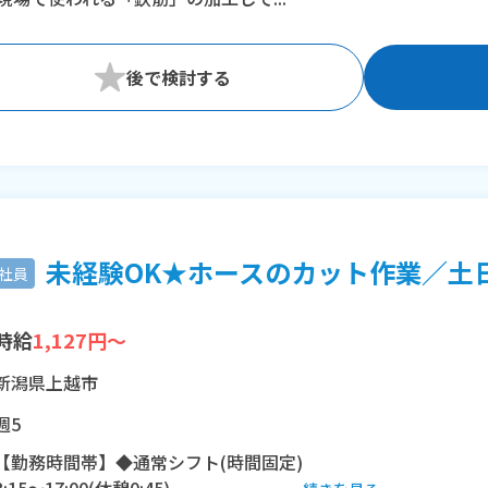
未経験OK★ホースのカット作業／土日祝
社員
時給
1,127円～
新潟県上越市
週5
【勤務時間帯】◆通常シフト(時間固定)
8:15〜17:00(休憩0:45)