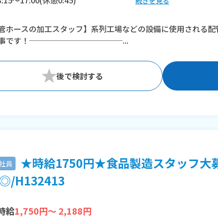
続きを見る
※残業：0〜20時間程度/月
管ホースの加工スタッフ】系列工場などの設備に使用される配
事です！────────────...
★時給1750円★食品製造スタッフ大
社員
◎/H132413
時給
1,750円～ 2,188円