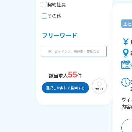
契約社員
その他
正社
フリーワード
55
該当求人
件
選択した条件で検索する
リセット
ウィ
内容