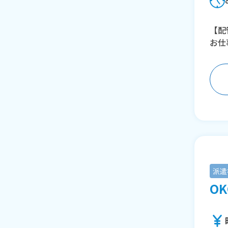
【配
お仕
派遣
OK