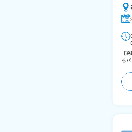
【高
るパ