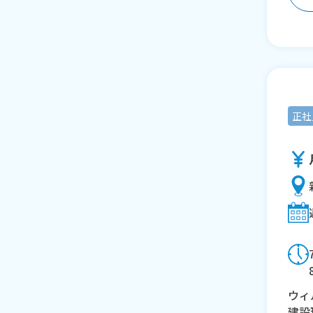
正社
ウィ
建設