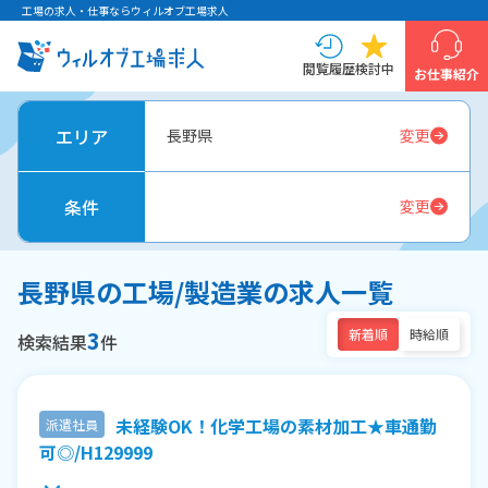
工場の求人・仕事ならウィルオブ工場求人
閲覧履歴
検討中
お仕事紹介
エリア
長野県
変更
条件
変更
長野県の工場/製造業の求人一覧
3
新着順
時給順
検索結果
件
未経験OK！化学工場の素材加工★車通勤
派遣社員
可◎/H129999