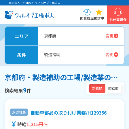
工場の求人・仕事ならウィルオブ工場求人
閲覧履歴
検討中
お仕事紹介
エリア
京都府
変更
条件
製造補助
変更
京都府・製造補助の工場/製造業の求人一覧
9
新着順
時給順
検索結果
件
自動車部品の取り付け業務/H129356
派遣社員
時給
1,315円～