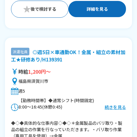
詳細を見る
◎週5日×車通勤OK！金属・組立の素材加
派遣社員
工★研修あり/H139391
時給
1,200円～
福島県須賀川市
週5
【勤務時間帯】◆通常シフト(時間固定)
8:00〜16:45(休憩0:45)
続きを見る
※残業：20時間程度/月
◆◇◆具体的な仕事内容◇◆◇＊金属製品のバリ取り・製
品の組立の作業を行なっていただきます。・バリ取り作業
（専用工具を使用）→金属...