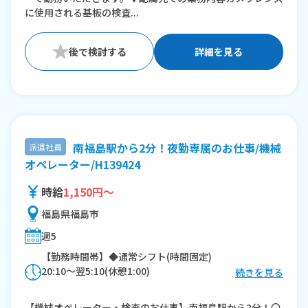
に使用される基板の検査...
詳細を見る
南福島駅から2分！夜勤専属のお仕事/機械
派遣社員
オペレーター/H139424
時給
1,150円～
福島県福島市
週5
【勤務時間帯】◆通常シフト(時間固定)
20:10〜翌5:10(休憩1:00)
続きを見る
※残業：0〜10時間程度/月
【機械オペレーター・検査のお仕事】南福島駅から2分！〇