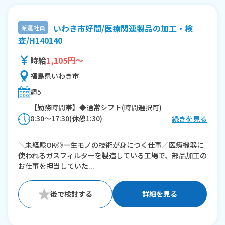
いわき市好間/医療関連製品の加工・検
派遣社員
査/H140140
時給
1,105円～
福島県いわき市
週5
【勤務時間帯】◆通常シフト(時間選択可)
8:30〜17:30(休憩1:30)
続きを見る
※残業：10時間程度/月
＼未経験OK◎一生モノの技術が身につく仕事／医療機器に
使われるガスフィルターを製造している工場で、部品加工の
お仕事を担当していた...
詳細を見る