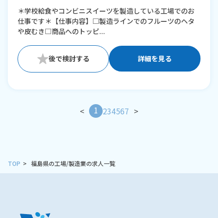
※残業：0〜20時間程度/月
＊学校給食やコンビニスイーツを製造している工場でのお
仕事です＊【仕事内容】□製造ラインでのフルーツのヘタ
や皮むき□商品へのトッピ...
詳細を見る
1
<
2
3
4
5
6
7
>
TOP
福島県の工場/製造業の求人一覧