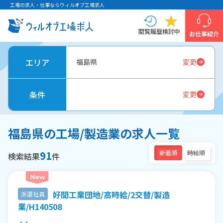
工場の求人・仕事ならウィルオブ工場求人
閲覧履歴
検討中
お仕事紹介
エリア
福島県
変更
条件
変更
福島県の工場/製造業の求人一覧
91
新着順
時給順
検索結果
件
好間工業団地/高時給/2交替/製造
派遣社員
業/H140508