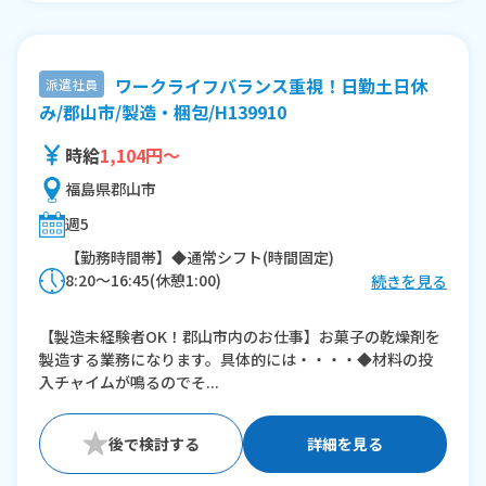
ワークライフバランス重視！日勤土日休
派遣社員
み/郡山市/製造・梱包/H139910
時給
1,104円～
福島県郡山市
週5
【勤務時間帯】◆通常シフト(時間固定)
8:20〜16:45(休憩1:00)
続きを見る
※残業：0〜10時間程度/月
【製造未経験者OK！郡山市内のお仕事】お菓子の乾燥剤を
製造する業務になります。具体的には・・・・◆材料の投
入チャイムが鳴るのでそ...
詳細を見る