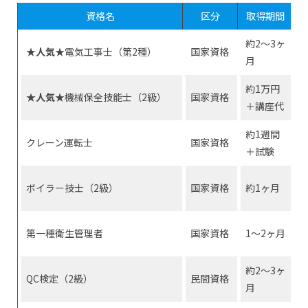
資格名
区分
取得期間
約2〜3ヶ
★人気
★電気工事士（第2種）
国家資格
月
約1万円
★人気★
機械保全技能士（2級）
国家資格
＋講座代
約1週間
クレーン運転士
国家資格
＋試験
ボイラー技士（2級）
国家資格
約1ヶ月
第一種衛生管理者
国家資格
1〜2ヶ月
約2〜3ヶ
QC検定（2級）
民間資格
月