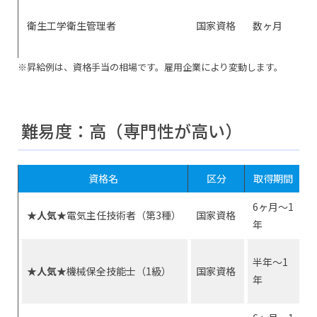
衛生工学衛生管理者
国家資格
数ヶ月
※昇給例は、資格手当の相場です。雇用企業により変動します。
難易度：高（専門性が高い）
資格名
区分
取得期間
6ヶ月〜1
★人気★
電気主任技術者（第3種）
国家資格
年
半年〜1
★人気★
機械保全技能士（1級）
国家資格
年