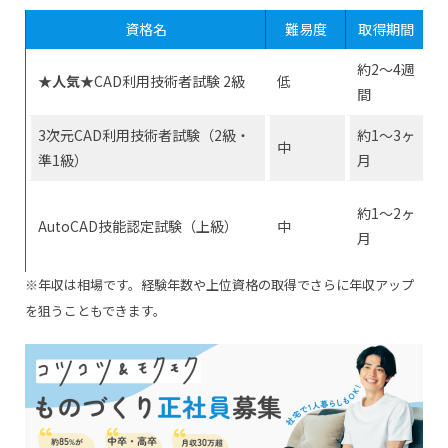
資格名
難易度
取得期間
約2〜4週
★人気★
CAD利用技術者試験 2級
低
間
3次元CAD利用技術者試験（2級・
約1〜3ヶ
中
準1級）
月
約1〜2ヶ
AutoCAD技能認定試験（上級）
中
月
※年収は相場です。経験年数や上位資格の取得でさらに年収アップ
を狙うこともできます。