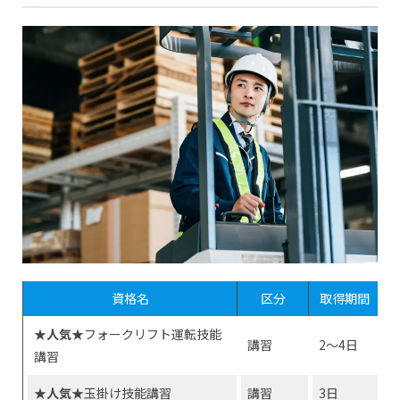
や難易度は？
国家資格ではないけれど、あわせて取得したいCAD資格
資格は働きながら取得するのがおすすめ
まとめ
資格名
区分
取得期間
★人気
★フォークリフト運転技能
講習
2〜4日
講習
★人気
★玉掛け技能講習
講習
3日