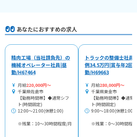
あなたにおすすめの求人
精肉工場（当社請負先）の
トラックの整備士社員|
機械オペレーター社員|昼
例34.5万円|賞与年2回|
勤/H67464
勤/H69663
月給
220,000円～
月給
280,000円～
千葉県佐倉市
千葉県東金市
【勤務時間帯】◆通常シフ
【勤務時間帯】◆通常
ト(時間固定)
ト(時間固定)
12:00〜21:00(休憩1:00)
9:00〜18:00(休憩1:00)
※残業：10〜30時間程度/月
※残業：0〜30時間程度